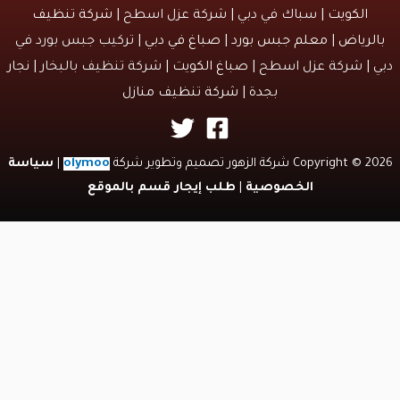
الكويت
| سباك في دبي | شركة عزل اسطح |
شركة تنظيف
لرياض
|
معلم جبس بورد
|
صباغ في دبي
| تركيب جبس بورد في
 | شركة عزل اسطح |
صباغ الكويت
| شركة تنظيف بالبخار |
نجار
بجدة
|
شركة تنظيف منازل
Copyri شركة الزهور تصميم وتطوير شركة
olymoo
|
سياسة
الخصوصية
|
طلب إيجار قسم بالموقع