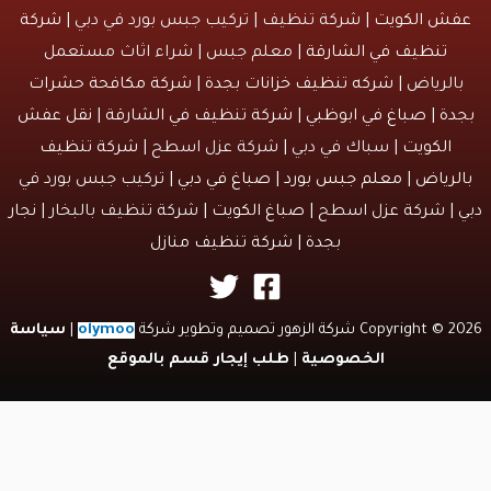
ش الكويت
| شركة تنظيف | تركيب جبس بورد في دبي |
شركة
تنظيف في الشارقة
| معلم جبس | شراء اثاث مستعمل
الرياض |
شركه تنظيف خزانات بجدة
|
شركة مكافحة حشرات
دة
|
صباغ في ابوظبي
|
شركة تنظيف في الشارقة
|
نقل عفش
الكويت
| سباك في دبي | شركة عزل اسطح |
شركة تنظيف
لرياض
|
معلم جبس بورد
|
صباغ في دبي
| تركيب جبس بورد في
 | شركة عزل اسطح |
صباغ الكويت
| شركة تنظيف بالبخار |
نجار
بجدة
|
شركة تنظيف منازل
Copyri شركة الزهور تصميم وتطوير شركة
olymoo
|
سياسة
الخصوصية
|
طلب إيجار قسم بالموقع