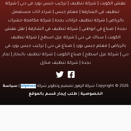
ش الكويت
| شركة تنظيف | تركيب جبس بورد في دبي |
شركة
تنظيف في الشارقة
| معلم جبس | شراء اثاث مستعمل
الرياض |
شركه تنظيف خزانات بجدة
|
شركة مكافحة حشرات
دة
|
صباغ في ابوظبي
|
شركة تنظيف في الشارقة
|
نقل عفش
الكويت
| سباك في دبي | شركة عزل اسطح |
شركة تنظيف
لرياض
|
معلم جبس بورد
|
صباغ في دبي
| تركيب جبس بورد في
 | شركة عزل اسطح |
صباغ الكويت
| شركة تنظيف بالبخار |
نجار
بجدة
|
شركة تنظيف منازل
Copyri شركة الزهور تصميم وتطوير شركة
olymoo
|
سياسة
الخصوصية
|
طلب إيجار قسم بالموقع