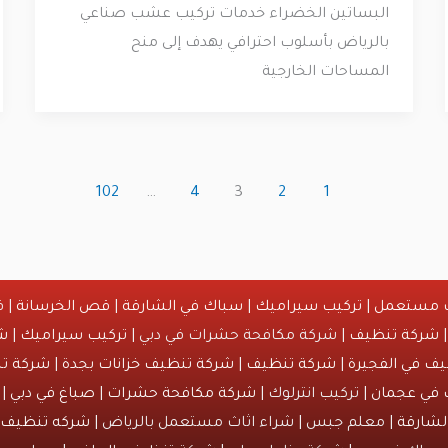
البساتين الخضراء خدمات تركيب عشب صناعي
بالرياض بأسلوب احترافي يهدف إلى منح
المساحات الخارجية
102
…
4
3
2
1
ث مستعمل
|
تركيب سيراميك
|
سباك في الشارقة
|
قص الخرسانة
| ق
شركة تنظيف
| شركة مكافحة حشرات في دبي |
تركيب سيراميك
|
ش
ف في الفجيرة
|
شركة تنظيف
|
شركة تنظيف خزانات بجدة
|
شركة تن
 في عجمان
| تركيب انترلوك |
شركة مكافحة حشرات
|
صباغ في دبي
| 
لشارقة
| معلم جبس | شراء اثاث مستعمل بالرياض |
شركه تنظيف خ